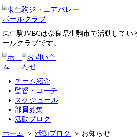
東生駒JVBCは奈良県生駒市で活動して
ールクラブです。
チーム紹介
監督・コーチ
スケジュール
部員募集
活動ブログ
ホーム
＞
活動ブログ
＞ お知らせ