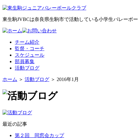
東生駒JVBCは奈良県生駒市で活動している小学生バレーボ
チーム紹介
監督・コーチ
スケジュール
部員募集
活動ブログ
ホーム
＞
活動ブログ
＞ 2016年1月
最近の記事
第２回 同窓会カップ