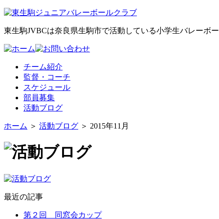
東生駒JVBCは奈良県生駒市で活動している小学生バレーボ
チーム紹介
監督・コーチ
スケジュール
部員募集
活動ブログ
ホーム
＞
活動ブログ
＞ 2015年11月
最近の記事
第２回 同窓会カップ