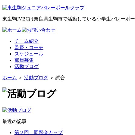
東生駒JVBCは奈良県生駒市で活動している小学生バレーボ
チーム紹介
監督・コーチ
スケジュール
部員募集
活動ブログ
ホーム
＞
活動ブログ
＞ 試合
最近の記事
第２回 同窓会カップ